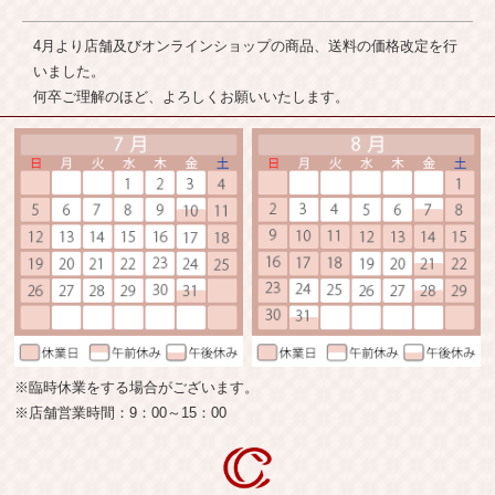
4月より店舗及びオンラインショップの商品、送料の価格改定を行
いました。
何卒ご理解のほど、よろしくお願いいたします。
2026.01.26
代表者になりすました詐欺メールにご注意
弊社の会社名や代表者名を不正に使用したスパムメールが報告さ
れております。
これらのメールは弊社とは一切関係なく、弊社から送信したもの
ではありません。
多くのメールアドレスはgmailやoutlookからとなっております。
今後、メールアドレスも偽装され、弊社ドメイン(Makisaka.jp)が
差出人になる可能性もありますので疑わしい場合は、直接お電話
※臨時休業をする場合がございます。
でご連絡いただけますようお願いいたします。
※店舗営業時間：9：00～15：00
※ SNS（LINE等）グループの作成や招待を求める事はありませ
ん。
2024.10.01